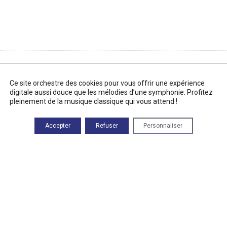
RETROUVEZ-NOUS
Ce site orchestre des cookies pour vous offrir une expérience
83 Route des Alix
digitale aussi douce que les mélodies d’une symphonie. Profitez
46500 Rocamadour
pleinement de la musique classique qui vous attend !
Heures d'ouverture
Du lundi au vendredi :
Accepter
Refuser
Personnaliser
9h00—17h00
Téléphone
05 82 92 67 40
Mentions légales
À PROPOS DE CE SITE
La Fondation Rocamadour – Musique sacrée est abritée par la