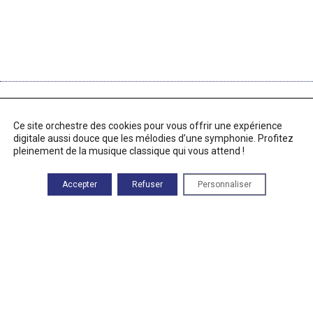
RETROUVEZ-NOUS
Ce site orchestre des cookies pour vous offrir une expérience
83 Route des Alix
digitale aussi douce que les mélodies d’une symphonie. Profitez
46500 Rocamadour
pleinement de la musique classique qui vous attend !
Heures d'ouverture
Du lundi au vendredi :
Accepter
Refuser
Personnaliser
9h00—17h00
Téléphone
05 82 92 67 40
Mentions légales
À PROPOS DE CE SITE