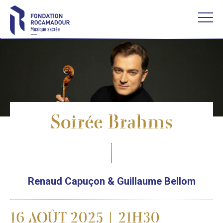
Soirée Brahms
Renaud Capuçon & Guillaume Bellom
16 AOÛT 2025 | 21H30