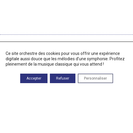
RETROUVEZ-NOUS
Ce site orchestre des cookies pour vous offrir une expérience
83 Route des Alix
digitale aussi douce que les mélodies d’une symphonie. Profitez
46500 Rocamadour
pleinement de la musique classique qui vous attend !
Heures d'ouverture
Du lundi au vendredi :
Accepter
Refuser
Personnaliser
9h00—17h00
Téléphone
05 82 92 67 40
Mentions légales
À PROPOS DE CE SITE