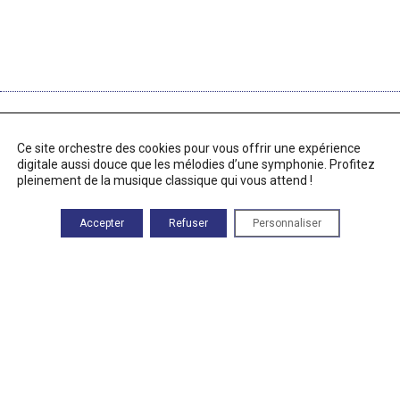
RETROUVEZ-NOUS
Ce site orchestre des cookies pour vous offrir une expérience
83 Route des Alix
digitale aussi douce que les mélodies d’une symphonie. Profitez
46500 Rocamadour
pleinement de la musique classique qui vous attend !
Heures d'ouverture
Du lundi au vendredi :
Accepter
Refuser
Personnaliser
9h00—17h00
Téléphone
05 82 92 67 40
Mentions légales
À PROPOS DE CE SITE