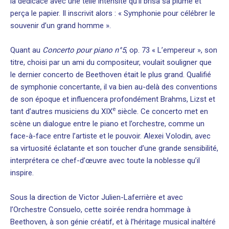
la dédicace avec une telle intensité qu’il brisa sa plume et
perça le papier. Il inscrivit alors : « Symphonie pour célébrer le
souvenir d’un grand homme ».
Quant au
Concerto pour piano n°5
, op. 73 « L’empereur », son
titre, choisi par un ami du compositeur, voulait souligner que
le dernier concerto de Beethoven était le plus grand. Qualifié
de symphonie concertante, il va bien au-delà des conventions
de son époque et influencera profondément Brahms, Lizst et
e
tant d’autres musiciens du XIX
siècle. Ce concerto met en
scène un dialogue entre le piano et l’orchestre, comme un
face-à-face entre l’artiste et le pouvoir. Alexei Volodin, avec
sa virtuosité éclatante et son toucher d’une grande sensibilité,
interprétera ce chef-d’œuvre avec toute la noblesse qu’il
inspire.
Sous la direction de Victor Julien-Laferrière et avec
l’Orchestre Consuelo, cette soirée rendra hommage à
Beethoven, à son génie créatif, et à l’héritage musical inaltéré