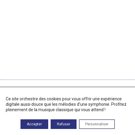
RETROUVEZ-NOUS
Ce site orchestre des cookies pour vous offrir une expérience
83 Route des Alix
digitale aussi douce que les mélodies d’une symphonie. Profitez
46500 Rocamadour
pleinement de la musique classique qui vous attend !
Heures d'ouverture
Du lundi au vendredi :
Accepter
Refuser
Personnaliser
9h00—17h00